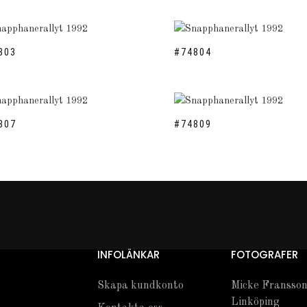
803
#74804
807
#74809
INFOLÄNKAR
FOTOGRAFER
Skapa kundkonto
Micke Fransson
Linköping