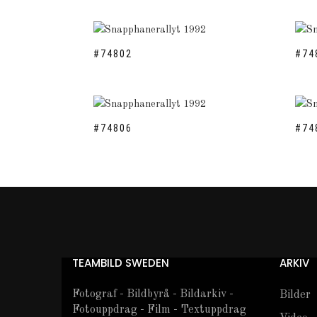
#74802
#74
#74806
#74
TEAMBILD SWEDEN
ARKIV
Fotograf - Bildbyrå - Bildarkiv -
Bilder
Fotouppdrag - Film - Textuppdrag