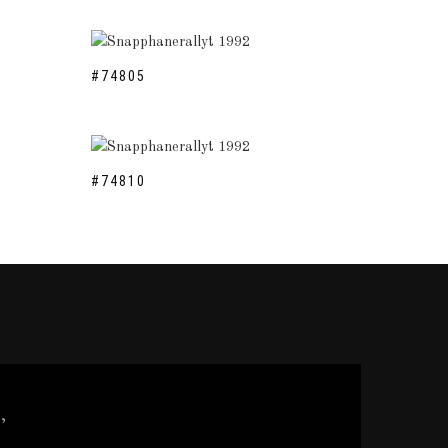
#74805
#74810
,