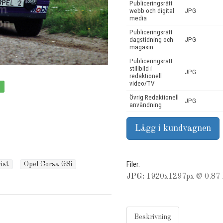
Publiceringsrätt
webb och digital
JPG
media
Publiceringsrätt
dagstidning och
JPG
magasin
Publiceringsrätt
stillbild i
JPG
redaktionell
video/TV
Övrig Redaktionell
JPG
användning
Filer:
ist
Opel Corsa GSi
JPG:
1920x1297px @ 0.87 
Beskrivning