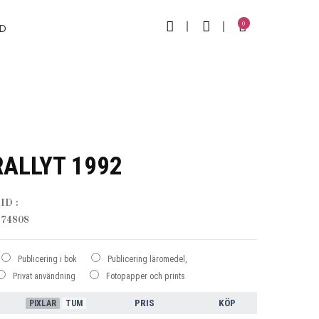
0
D
ALLYT 1992
ID :
74808
Publicering i bok
Publicering läromedel,
Privat användning
Fotopapper och prints
PRIS
KÖP
PIXLAR
TUM